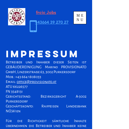
freie Jobs
ME
NU
+43664 39 270 27
IMPRESSUM
Betreiber und Inhaber dieser Seiten ist
GEBÄUDEREINIGUNG Marino PROVISIONATO
GmbH, Linzerstraße 63, 3002 Purkersdorf
Mob.: +43 664 1808033
Email:
office@provisionato.at
ATU
66226577
FN 354813i
Gerichtsstand: Bezirksgericht A-3002
Purkersdorf
Geschäftskonto: Raiffeisen Landesbank
NÖ,Wien
Für die Richtigkeit sämtliche Inhalte
übernehmen die Betreiber und Inhaber keine