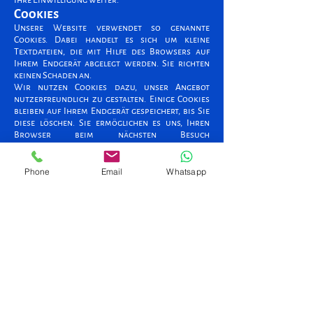
Ihre Einwilligung weiter.
Cookies
Unsere Website verwendet so genannte
Cookies. Dabei handelt es sich um kleine
Textdateien, die mit Hilfe des Browsers auf
Ihrem Endgerät abgelegt werden. Sie richten
keinen Schaden an.
Wir nutzen Cookies dazu, unser Angebot
nutzerfreundlich zu gestalten. Einige Cookies
bleiben auf Ihrem Endgerät gespeichert, bis Sie
diese löschen. Sie ermöglichen es uns, Ihren
Browser beim nächsten Besuch
wiederzuerkennen.
Wenn Sie dies nicht wünschen, so können Sie
Ihren Browser so einrichten, dass er Sie über
Phone
Email
Whatsapp
das Setzen von Cookies informiert und Sie dies
nur im Einzelfall erlauben.
Bei der Deaktivierung von Cookies kann die
Funktionalität unserer Website eingeschränkt
sein.
Ihre Rechte
Ihnen stehen grundsätzlich die Rechte auf
Auskunft, Berichtigung, Löschung,
Einschränkung, Datenübertragbarkeit,
Widerruf und Widerspruch zu. Wenn Sie