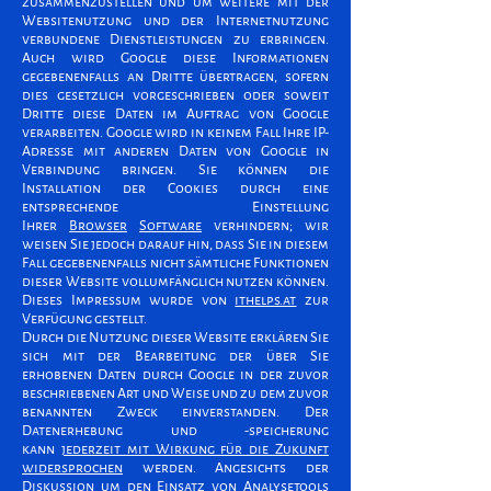
zusammenzustellen und um weitere mit der
Websitenutzung und der Internetnutzung
verbundene Dienstleistungen zu erbringen.
Auch wird Google diese Informationen
gegebenenfalls an Dritte übertragen, sofern
dies gesetzlich vorgeschrieben oder soweit
Dritte diese Daten im Auftrag von Google
verarbeiten. Google wird in keinem Fall Ihre IP-
Adresse mit anderen Daten von Google in
Verbindung bringen. Sie können die
Installation der Cookies durch eine
entsprechende Einstellung
Ihrer
Browser
Software
verhindern; wir
weisen Sie jedoch darauf hin, dass Sie in diesem
Fall gegebenenfalls nicht sämtliche Funktionen
dieser Website vollumfänglich nutzen können.
Dieses Impressum wurde von
ithelps.at
zur
Verfügung gestellt.
Durch die Nutzung dieser Website erklären Sie
sich mit der Bearbeitung der über Sie
erhobenen Daten durch Google in der zuvor
beschriebenen Art und Weise und zu dem zuvor
benannten Zweck einverstanden. Der
Datenerhebung und -speicherung
kann
jederzeit mit Wirkung für die Zukunft
widersprochen
werden. Angesichts der
Diskussion um den Einsatz von Analysetools